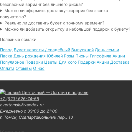
безопасный вариант без лишнего риска?
Можно ли оформить доставку-сюрприз без звонка
получателю?
Реально ли доставить букет к точному времени?
Можно ли добавить открытку и небольшой подарок к букету?
Полезные ссылки
Повод
Букет невесты / свадебный
Выпускной
День семьи
Пасха
День рождения
Юбилей
Розы
Пионы
Гипсофила
Акции
Популярное
Подарки
Цветы
Для кого
Подарки
Акции
Доставка
Оплата
Отзывы
О нас
+7 (923) 626-74-65
cvettomsk@yandex.ru
Ежедневно с 09:00 до 21:00
г. Томск, Совпартшкольный пер., 10