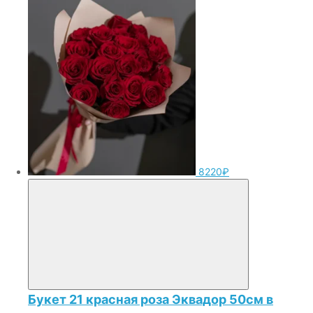
8220₽
Букет 21 красная роза Эквадор 50см в