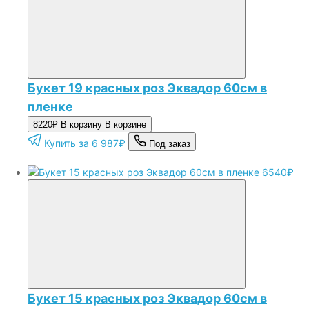
Букет 19 красных роз Эквадор 60см в
пленке
8220₽
В корзину
В корзине
Купить за 6 987₽
Под заказ
6540₽
Букет 15 красных роз Эквадор 60см в