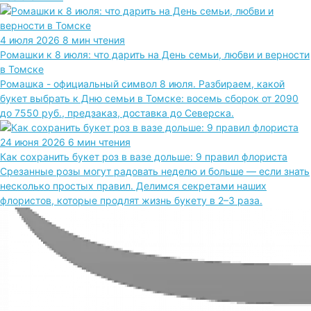
4 июля 2026
8 мин чтения
Ромашки к 8 июля: что дарить на День семьи, любви и верности
в Томске
Ромашка - официальный символ 8 июля. Разбираем, какой
букет выбрать к Дню семьи в Томске: восемь сборок от 2090
до 7550 руб., предзаказ, доставка до Северска.
24 июня 2026
6 мин чтения
Как сохранить букет роз в вазе дольше: 9 правил флориста
Срезанные розы могут радовать неделю и больше — если знать
несколько простых правил. Делимся секретами наших
флористов, которые продлят жизнь букету в 2–3 раза.