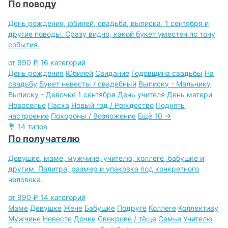
По поводу
День рождения, юбилей, свадьба, выписка, 1 сентября и
другие поводы. Сразу видно, какой букет уместен по тону
события.
от 990 ₽
16 категорий
День рождения
Юбилей
Свидание
Годовщина свадьбы
На
свадьбу
Букет невесты / свадебный
Выписку - Мальчику
Выписку - Девочке
1 сентября
День учителя
День матери
Новоселье
Пасха
Новый год / Рождество
Поднять
настроение
Похороны / Возложение
Ещё 10 →
💐
14 типов
По получателю
Девушке, маме, мужчине, учителю, коллеге, бабушке и
другим. Палитра, размер и упаковка под конкретного
человека.
от 990 ₽
14 категорий
Маме
Девушке
Жене
Бабушке
Подруге
Коллеге
Коллективу
Мужчине
Невесте
Дочке
Свекрове / тёще
Семье
Учителю