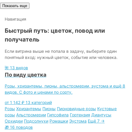
Показать еще
Навигация
Быстрый путь: цветок, повод или
получатель
Если витрина выше не попала в задачу, выберите один
понятный вход: нужный цветок, событие или человека.
🌺
13 видов
По виду цветка
Розы, хризантемы, пионы, альстромерии, эустома и ещё 8
видов. С фото и ценами по сорту.
от 1 142 ₽
13 категорий
Розы
Хризантемы
Пионы
Пионовидные розы
Кустовые
розы
Альстромерии
Гипсофила
Гортензия
Диантусы
Орхидеи
Подсолнухи
Ромашки
Эустома
Ещё 7 →
🎁
16 поводов