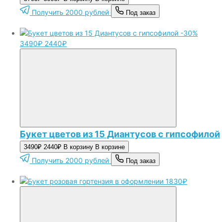
Получить 2000 рублей
Под заказ
-30%
3490₽
2440₽
Букет цветов из 15 Диантусов с гипсофилой
3490₽
2440₽
В корзину
В корзине
Получить 2000 рублей
Под заказ
1830₽