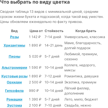
Что выбрать по виду цветка
Сводная таблица 13 видов с минимальной ценой, средним
сроком жизни букета и подсказкой, когда такой вид уместен.
Цены обновляем еженедельно по факту привоза.
Вид
Цена от
Стойкость
Когда брать
Розы
1 142 ₽
7–14 дней
Универсально, классика
Маме, благодарность,
Хризантемы
1 890 ₽
14–21 день
долгий подарок
Любимой, премиум,
Пионы
5 020 ₽
5–7 дней
сезонно
Коллеге, недорого,
Альстромерии
1 590 ₽
10–14 дней
миксы
Кустовые розы
1 890 ₽
7–12 дней
Романтика, девушке
Орхидеи
2 500 ₽
10–14 дней
Экзотика, премиум
Лёгкий филлер,
Гипсофила
990 ₽
10–14 дней
дополнение
Ромашки
1 390 ₽
5–7 дней
Лето, мило, бюджет
Эустома
2 100 ₽
7–10 дней
Свадьба, нежно