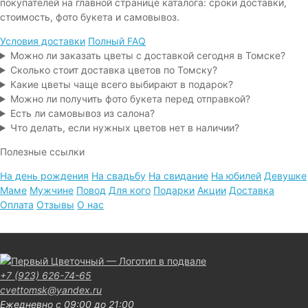
покупателей на главной странице каталога: сроки доставки,
стоимость, фото букета и самовывоз.
Условия доставки
Полный FAQ
Можно ли заказать цветы с доставкой сегодня в Томске?
Сколько стоит доставка цветов по Томску?
Какие цветы чаще всего выбирают в подарок?
Можно ли получить фото букета перед отправкой?
Есть ли самовывоз из салона?
Что делать, если нужных цветов нет в наличии?
Полезные ссылки
На день рождения
На свадьбу
На свидание
На юбилей
Девушке
Маме
Мужчине
Повод
Для кого
Подарки
Акции
Доставка
Оплата
Отзывы
О нас
+7 (923) 626-74-65
cvettomsk@yandex.ru
Ежедневно с 09:00 до 21:00