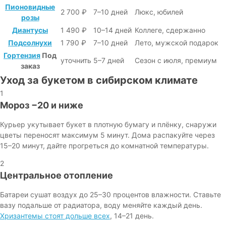
Пионовидные
2 700 ₽
7–10 дней
Люкс, юбилей
розы
Диантусы
1 490 ₽
10–14 дней
Коллеге, сдержанно
Подсолнухи
1 790 ₽
7–10 дней
Лето, мужской подарок
Гортензия
Под
уточнить
5–7 дней
Сезон с июля, премиум
заказ
Уход за букетом в сибирском климате
1
Мороз −20 и ниже
Курьер укутывает букет в плотную бумагу и плёнку, снаружи
цветы переносят максимум 5 минут. Дома распакуйте через
15–20 минут, дайте прогреться до комнатной температуры.
2
Центральное отопление
Батареи сушат воздух до 25–30 процентов влажности. Ставьте
вазу подальше от радиатора, воду меняйте каждый день.
Хризантемы стоят дольше всех
, 14–21 день.