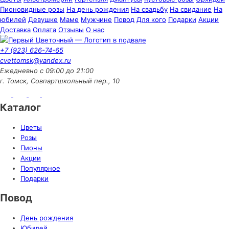
Пионовидные розы
На день рождения
На свадьбу
На свидание
На
юбилей
Девушке
Маме
Мужчине
Повод
Для кого
Подарки
Акции
Доставка
Оплата
Отзывы
О нас
+7 (923) 626-74-65
cvettomsk@yandex.ru
Ежедневно с 09:00 до 21:00
г. Томск, Совпартшкольный пер., 10
Каталог
Цветы
Розы
Пионы
Акции
Популярное
Подарки
Повод
День рождения
Юбилей