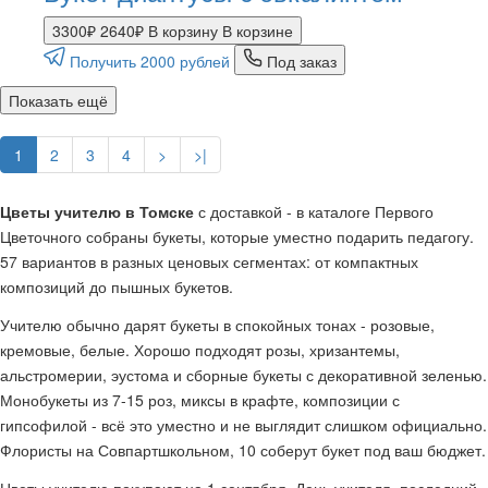
3300₽
2640₽
В корзину
В корзине
Получить 2000 рублей
Под заказ
Показать ещё
1
2
3
4
>
>|
Цветы учителю в Томске
с доставкой - в каталоге Первого
Цветочного собраны букеты, которые уместно подарить педагогу.
57 вариантов в разных ценовых сегментах: от компактных
композиций до пышных букетов.
Учителю обычно дарят букеты в спокойных тонах - розовые,
кремовые, белые. Хорошо подходят розы, хризантемы,
альстромерии, эустома и сборные букеты с декоративной зеленью.
Монобукеты из 7-15 роз, миксы в крафте, композиции с
гипсофилой - всё это уместно и не выглядит слишком официально.
Флористы на Совпартшкольном, 10 соберут букет под ваш бюджет.