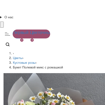
О нас
0
0
›
Цветы
›
Кустовые розы
›
Букет Полевой микс с ромашкой