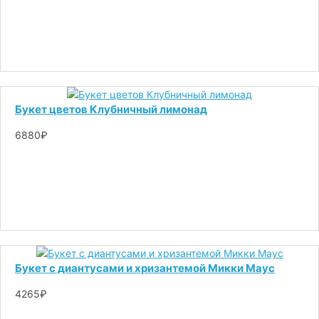
Букет цветов Клубничный лимонад
6880₽
Букет с диантусами и хризантемой Микки Маус
4265₽