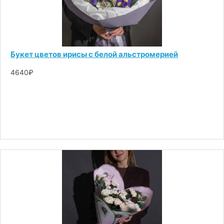
Букет цветов ирисы с белой альстромерией
4640₽