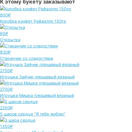
К этому букету заказывают
900₽
Коробка конфет Рафаэлло 150гр
60₽
Открытка
830₽
Стаканчик со сладостями
2700₽
Игрушка Зайчик плюшевый вязаный
2700₽
Игрушка Мишка плюшевый вязаный
2250₽
5 шаров сердце "Я тебя люблю"
1350₽