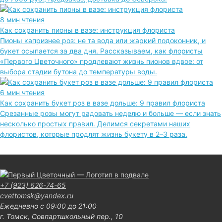
8 мин чтения
Как сохранить пионы в вазе: инструкция флориста
Пионы капризнее роз: не та вода или жаркий подоконник, и
букет осыпается за два дня. Рассказываем, как флористы
«Первого Цветочного» продлевают жизнь пионов вдвое: от
выбора стадии бутона до температуры воды.
6 мин чтения
Как сохранить букет роз в вазе дольше: 9 правил флориста
Срезанные розы могут радовать неделю и больше — если знать
несколько простых правил. Делимся секретами наших
флористов, которые продлят жизнь букету в 2–3 раза.
+7 (923) 626-74-65
cvettomsk@yandex.ru
Ежедневно с 09:00 до 21:00
г. Томск, Совпартшкольный пер., 10