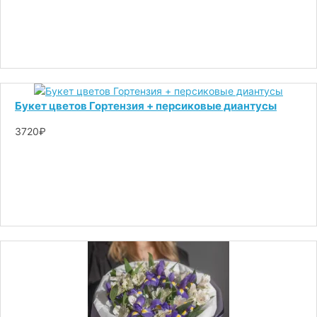
Букет цветов Гортензия + персиковые диантусы
3720₽