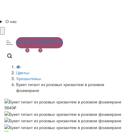
О нас
0
0
›
Цветы
›
Хризантемы
›
Букет гигант из розовых хризантем в розовом
фоамиране
5840₽