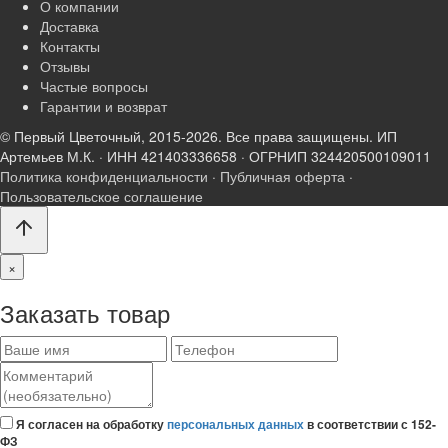
О компании
Доставка
Контакты
Отзывы
Частые вопросы
Гарантии и возврат
© Первый Цветочный, 2015-2026. Все права защищены.
ИП
Артемьев М.К. · ИНН 421403336658 · ОГРНИП 324420500109011
Политика конфиденциальности
·
Публичная оферта
·
Пользовательское соглашение
×
Заказать товар
Ваше
Телефон
Комментарий
имя
(необязательно)
Я согласен на обработку
персональных данных
в соответствии с 152-
ФЗ