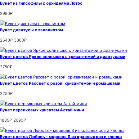
Букет из гипсофилы с орхидеями Лотос
2980₽
Букет диантусы с эвкалиптом
2640₽
3300₽
Букет цветов Яркое солнышко с хризантемой и диантусами
2750₽
Букет цветов Рассвет с розой, хризантемой и ромашками
2250₽
Букет персиковых хризатем Алтай мини
1885₽
2690₽
Букет цветов Любовь - морковь S из красных роз и хлопка