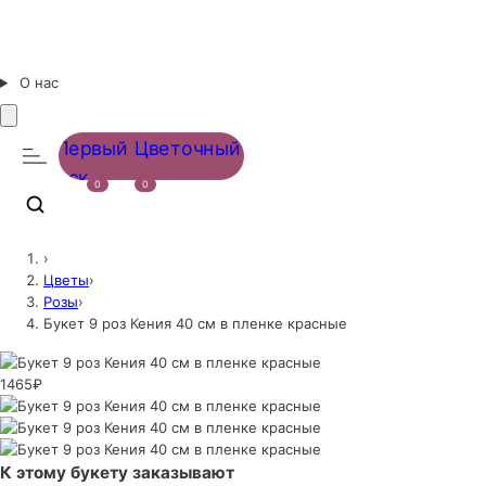
О нас
0
0
›
Цветы
›
Розы
›
Букет 9 роз Кения 40 см в пленке красные
1465₽
К этому букету заказывают