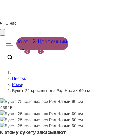
О нас
0
0
›
Цветы
›
Розы
›
Букет 25 красных роз Рэд Наоми 60 см
4365₽
К этому букету заказывают