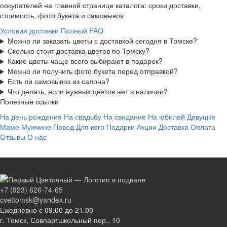
покупателей на главной странице каталога: сроки доставки,
стоимость, фото букета и самовывоз.
Условия доставки
Полный FAQ
Можно ли заказать цветы с доставкой сегодня в Томске?
Сколько стоит доставка цветов по Томску?
Какие цветы чаще всего выбирают в подарок?
Можно ли получить фото букета перед отправкой?
Есть ли самовывоз из салона?
Что делать, если нужных цветов нет в наличии?
Полезные ссылки
На день рождения
На свадьбу
На свидание
На юбилей
Девушке
Маме
Мужчине
Повод
Для кого
Подарки
Акции
Доставка
Оплата
Отзывы
О нас
+7 (923) 626-74-65
cvettomsk@yandex.ru
Ежедневно с 09:00 до 21:00
г. Томск, Совпартшкольный пер., 10