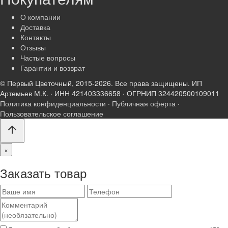
О компании
Доставка
Контакты
Отзывы
Частые вопросы
Гарантии и возврат
© Первый Цветочный, 2015-2026. Все права защищены.
ИП
Артемьев М.К. · ИНН 421403336658 · ОГРНИП 324420500109011
Политика конфиденциальности
·
Публичная оферта
·
Пользовательское соглашение
×
Заказать товар
Ваше
Телефон
Комментарий
имя
(необязательно)