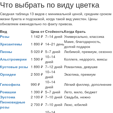
Что выбрать по виду цветка
Сводная таблица 13 видов с минимальной ценой, средним сроком
жизни букета и подсказкой, когда такой вид уместен. Цены
обновляем еженедельно по факту привоза.
Вид
Цена от
Стойкость
Когда брать
Розы
1 142 ₽
7–14 дней
Универсально, классика
Маме, благодарность,
Хризантемы
1 890 ₽
14–21 день
долгий подарок
Пионы
5 020 ₽
5–7 дней
Любимой, премиум, сезонно
10–14
Альстромерии
1 590 ₽
Коллеге, недорого, миксы
дней
Кустовые розы
1 890 ₽
7–12 дней
Романтика, девушке
10–14
Орхидеи
2 500 ₽
Экзотика, премиум
дней
10–14
Гипсофила
990 ₽
Лёгкий филлер, дополнение
дней
Ромашки
1 390 ₽
5–7 дней
Лето, мило, бюджет
Эустома
2 100 ₽
7–10 дней
Свадьба, нежно
Пионовидные
2 700 ₽
7–10 дней
Люкс, юбилей
розы
10–14