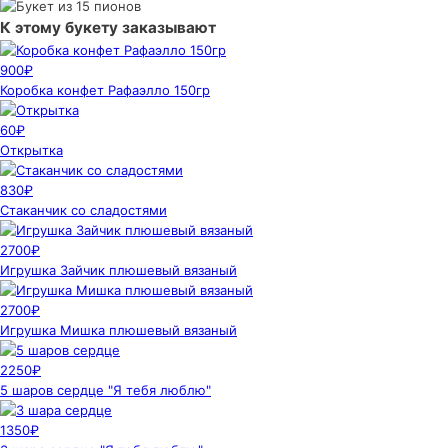
К этому букету заказывают
900₽
Коробка конфет Рафаэлло 150гр
60₽
Открытка
830₽
Стаканчик со сладостями
2700₽
Игрушка Зайчик плюшевый вязаный
2700₽
Игрушка Мишка плюшевый вязаный
2250₽
5 шаров сердце "Я тебя люблю"
1350₽