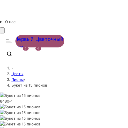
О нас
0
0
›
Цветы
›
Пионы
›
Букет из 15 пионов
8480₽